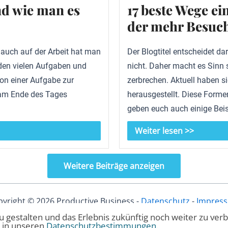
d wie man es
17 beste Wege ein
der mehr Besuch
 auch auf der Arbeit hat man
Der Blogtitel entscheidet da
den vielen Aufgaben und
nicht. Daher macht es Sinn 
von einer Aufgabe zur
zerbrechen. Aktuell haben sic
 am Ende des Tages
herausgestellt. Diese Formen
geben euch auch einige Beis
Weiter lesen >>
Weitere Beiträge anzeigen
yright © 2026 Productive Business -
Datenschutz
-
Impres
 gestalten und das Erlebnis zukünftig noch weiter zu ver
u in unseren
Datenschutzbestimmungen
.