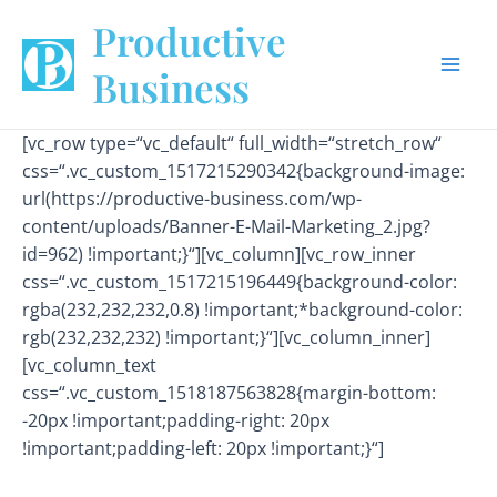
Zum
Mai
Productive
Inhalt
Men
springen
Business
[vc_row type=“vc_default“ full_width=“stretch_row“
css=“.vc_custom_1517215290342{background-image:
url(https://productive-business.com/wp-
content/uploads/Banner-E-Mail-Marketing_2.jpg?
id=962) !important;}“][vc_column][vc_row_inner
css=“.vc_custom_1517215196449{background-color:
rgba(232,232,232,0.8) !important;*background-color:
rgb(232,232,232) !important;}“][vc_column_inner]
[vc_column_text
css=“.vc_custom_1518187563828{margin-bottom:
-20px !important;padding-right: 20px
!important;padding-left: 20px !important;}“]