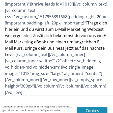
!important;}“][thrive_leads id=’1019′][/vc_column_text]
[vc_column_text
css=“.vc_custom_1517956391668{padding-right: 20px
!important;padding-left: 20px !important;}“]
Trage dich
hier ein und du wirst zum E-Mail Marketing Webcast
weitergeleitet. Zusätzlich bekommst du von uns ein E-
Mail Marketing eBook und einen umfangreichen E-
Mail Kurs. Bringe dein Business jetzt auf das nächste
Level.
[/vc_column_text][/vc_column_inner]
[vc_column_inner width=“1/2″ offset=“vc_hidden-lg
vc_hidden-md vc_hidden-sm“][vc_single_image
image=“1018″ img_size=“large“ alignment=“center“]
[/vc_column_inner][/vc_row_inner][vc_empty_space
height=“300px“][/vc_column][vc_column][/vc_column]
[/vc_row]
Copyright © 2026 Productive Business -
Datenschutz
-
Um dein Erlebnis auf dieser Seite möglichst angenehm zu
Impressum
Cookies
gestalten und das Erlebnis zukünftig noch weiter zu