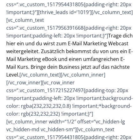
css=“.vc_custom_1517954431805{padding-right: 20px
!important;}“][thrive_leads id=’1019′][/vc_column_text]
[vc_column_text
css=“.vc_custom_1517956391668{padding-right: 20px
!important;padding-left: 20px !important;}“]
Trage dich
hier ein und du wirst zum E-Mail Marketing Webcast
weitergeleitet. Zusätzlich bekommst du von uns ein E-
Mail Marketing eBook und einen umfangreichen E-
Mail Kurs. Bringe dein Business jetzt auf das nächste
Level.
[/vc_column_text][/vc_column_inner]
[/vc_row_inner][vc_row_inner
css=“.vc_custom_1517215227497{padding-top: 20px
!important;padding-left: 20px !important;background-
color: rgba(232,232,232,0.8) !important;*background-
color: rgb(232,232,232) !important;}“]
[vc_column_inner width=“1/2″ offset=“vc_hidden-lg
vc_hidden-md vc_hidden-sm“][vc_column_text
css=“.vc_custom_1517954431805{padding-right: 20px