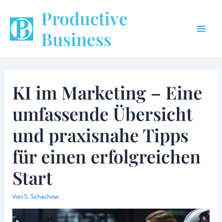
Zum
Beitragsnavigation
Mai
Productive
Inhalt
Men
springen
Business
KI im Marketing – Eine
umfassende Übersicht
und praxisnahe Tipps
für einen erfolgreichen
Start
Von
S. Schachow