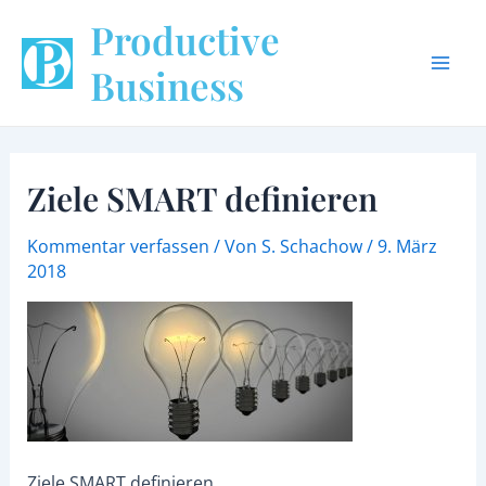
Zum
Beitragsnavigation
Mai
Productive
Inhalt
Men
springen
Business
Ziele SMART definieren
Kommentar verfassen
/ Von
S. Schachow
/
9. März
2018
Ziele SMART definieren