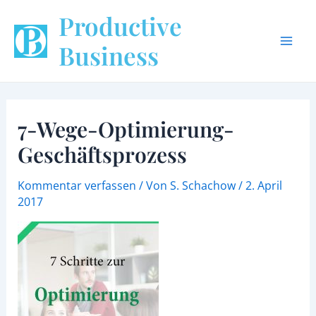
Zum
Beitragsnavigation
Mai
Productive
Inhalt
Men
springen
Business
7-Wege-Optimierung-
Geschäftsprozess
Kommentar verfassen
/ Von
S. Schachow
/
2. April
2017