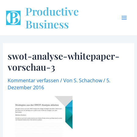
Zum
Mai
Productive
Inhalt
Men
springen
Business
swot-analyse-whitepaper-
vorschau-3
Kommentar verfassen
/ Von
S. Schachow
/
5.
Dezember 2016