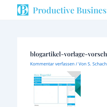
Zum
Productive Busines
Inhalt
springen
blogartikel-vorlage-vorsc
Kommentar verfassen
/ Von
S. Schac