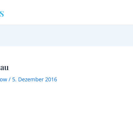
s
hau
how
/
5. Dezember 2016