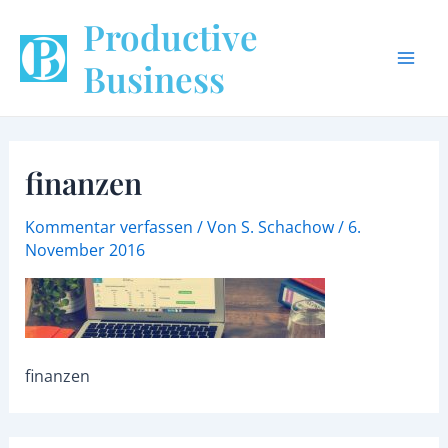
Zum
Mai
Productive
Inhalt
Men
springen
Business
finanzen
Kommentar verfassen
/ Von
S. Schachow
/
6.
November 2016
finanzen