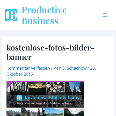
Zum
Beitragsnavigation
Mai
Productive
Inhalt
Men
springen
Business
kostenlose-fotos-bilder-
banner
Kommentar verfassen
/ Von
S. Schachow
/
23.
Oktober 2016